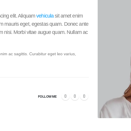
cing elit. Aliquam
vehicula
sit amet enim
ntum mauris eget, egestas quam. Donec ante
lum nisi. Morbi vitae augue quam. Nullam ac
enim ac sagittis. Curabitur eget leo varius,
FOLLOW ME