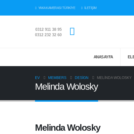
YAKA KAMERASI TÜRKİYE
İLETİŞİM
0312 911 38 95
0312 232 32 60
ANASAYFA
EL
EV
MEMBERS
DESIGN
MELINDA WOLOSKY
Melinda Wolosky
Melinda Wolosky