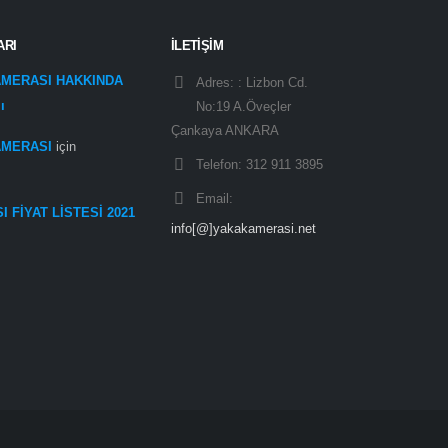
ARI
İLETİŞİM
AMERASI HAKKINDA
Adres: :
Lizbon Cd.
ı
No:19 A.Öveçler
Çankaya ANKARA
AMERASI
için
Telefon:
312 911 3895
Email:
 FİYAT LİSTESİ 2021
info[@]yakakamerasi.net