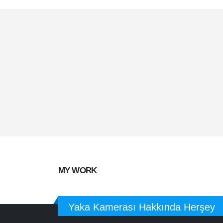
Mobile Apps
Creat
Lorem ipsum dolor sit amet, coctetur
Lorem i
adipiscing elit.
adipisci
MY
WORK
Yaka Kamerası Hakkında Herşey