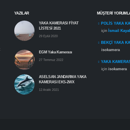
YAZILAR
MÜŞTERI YORUML
YAKA KAMERASI FİYAT
POLİS YAKA K
LİSTESİ 2021
için
İsmail Kayal
29 Eylül 2020
BEKÇİ YAKA K
.
isokamera
EGM Yaka Kamerası
27 Temmuz 2022
YAKA KAMERASI
için
isokamera
ASELSAN JANDARMA YAKA
KAMERASI EKS-2WX
12 Aralık 2021