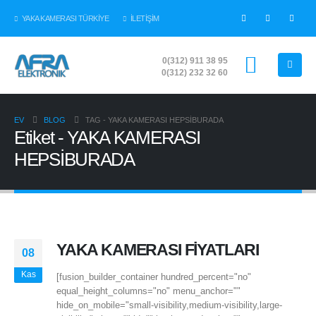
YAKA KAMERASI TÜRKİYE
İLETİŞİM
0(312) 911 38 95
0(312) 232 32 60
EV
BLOG
TAG -
YAKA KAMERASI HEPSİBURADA
Etiket - YAKA KAMERASI
HEPSİBURADA
YAKA KAMERASI FİYATLARI
08
Kas
[fusion_builder_container hundred_percent="no"
equal_height_columns="no" menu_anchor=""
hide_on_mobile="small-visibility,medium-visibility,large-