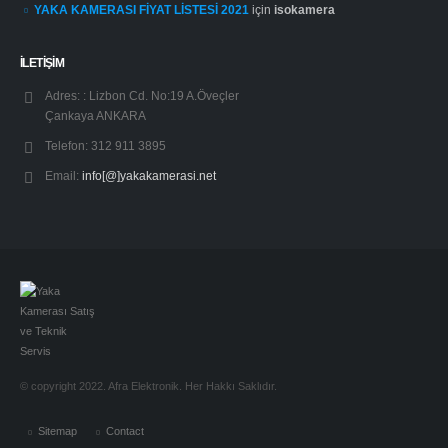
YAKA KAMERASI FİYAT LİSTESİ 2021
için
isokamera
İLETİŞİM
Adres: :
Lizbon Cd. No:19 A.Öveçler
Çankaya ANKARA
Telefon:
312 911 3895
Email:
info[@]yakakamerasi.net
© copyright 2022. Afra Elektronik. Her Hakkı Saklıdır.
Sitemap
Contact