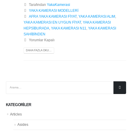
Tarafından
YakaKamerasi
YAKA KAMERASI MODELLERİ
AFRA YAKA KAMERASI FİYAT
,
YAKA KAMERASI ALIM
,
YAKA KAMERASI EN UYGUN FİYAT
,
YAKA KAMERASI
HEPSİBURADA
,
YAKA KAMERASI N11
,
YAKA KAMERASI
SAHİBİNDEN
Yorumlar Kapalı
DAHA FAZLA OKU...
KATEGORILER
Articles
Asides