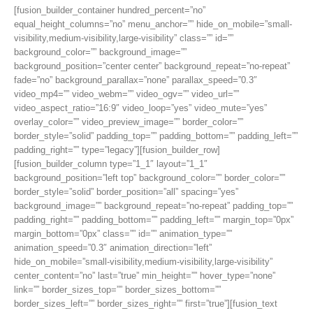
[fusion_builder_container hundred_percent=”no”
YASAL
equal_height_columns=”no” menu_anchor=”” hide_on_mobile=”small-
MI?
visibility,medium-visibility,large-visibility” class=”” id=””
için
background_color=”” background_image=””
background_position=”center center” background_repeat=”no-repeat”
fade=”no” background_parallax=”none” parallax_speed=”0.3″
video_mp4=”” video_webm=”” video_ogv=”” video_url=””
video_aspect_ratio=”16:9″ video_loop=”yes” video_mute=”yes”
overlay_color=”” video_preview_image=”” border_color=””
border_style=”solid” padding_top=”” padding_bottom=”” padding_left=””
padding_right=”” type=”legacy”][fusion_builder_row]
[fusion_builder_column type=”1_1″ layout=”1_1″
background_position=”left top” background_color=”” border_color=””
border_style=”solid” border_position=”all” spacing=”yes”
background_image=”” background_repeat=”no-repeat” padding_top=””
padding_right=”” padding_bottom=”” padding_left=”” margin_top=”0px”
margin_bottom=”0px” class=”” id=”” animation_type=””
animation_speed=”0.3″ animation_direction=”left”
hide_on_mobile=”small-visibility,medium-visibility,large-visibility”
center_content=”no” last=”true” min_height=”” hover_type=”none”
link=”” border_sizes_top=”” border_sizes_bottom=””
border_sizes_left=”” border_sizes_right=”” first=”true”][fusion_text