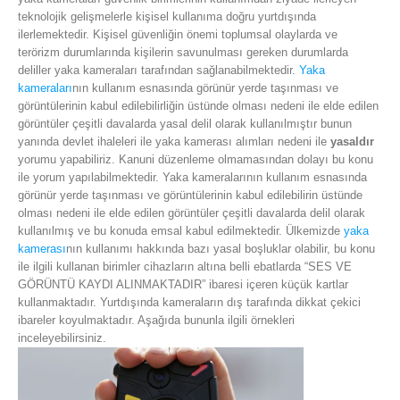
teknolojik gelişmelerle kişisel kullanıma doğru yurtdışında
ilerlemektedir. Kişisel güvenliğin önemi toplumsal olaylarda ve
terörizm durumlarında kişilerin savunulması gereken durumlarda
deliller yaka kameraları tarafından sağlanabilmektedir.
Yaka
kameraları
nın kullanım esnasında görünür yerde taşınması ve
görüntülerinin kabul edilebilirliğin üstünde olması nedeni ile elde edilen
görüntüler çeşitli davalarda yasal delil olarak kullanılmıştır bunun
yanında devlet ihaleleri ile yaka kamerası alımları nedeni ile
yasaldır
yorumu yapabiliriz. Kanuni düzenleme olmamasından dolayı bu konu
ile yorum yapılabilmektedir. Yaka kameralarının kullanım esnasında
görünür yerde taşınması ve görüntülerinin kabul edilebilirin üstünde
olması nedeni ile elde edilen görüntüler çeşitli davalarda delil olarak
kullanılmış ve bu konuda emsal kabul edilmektedir. Ülkemizde
yaka
kamerası
nın kullanımı hakkında bazı yasal boşluklar olabilir, bu konu
ile ilgili kullanan birimler cihazların altına belli ebatlarda “SES VE
GÖRÜNTÜ KAYDI ALINMAKTADIR” ibaresi içeren küçük kartlar
kullanmaktadır. Yurtdışında kameraların dış tarafında dikkat çekici
ibareler koyulmaktadır. Aşağıda bununla ilgili örnekleri
inceleyebilirsiniz.