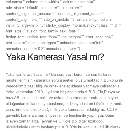
columns=”” column_min_width=”” column_spacing=””
rule_style=”default” rule_size=”” rule_color=””
content_alignment_medium=”” content_alignment_small=””
content_alignment=”” hide_on_mobile=”small-visibility,medium-
visibility,large-visibility” sticky_display=”normal,sticky” class=”” id=””
font_size=”” fusion_font_family_text_font=””
fusion_font_variant_text_font=”” line_height=”” letter_spacing=””
text_color=”” animation_type=”” animation_direction=”left”
animation_speed=”0.3″ animation_offset=””]
Yaka Kamerası Yasal mı?
Yaka Kamerası Yasal mı? Bu soru bazı kurum ve son kullanıcı
müşterilerimizin kafasında soru işaretleri oluşturmaktadır. Bu konu ile
vereceğimiz bazı bilgi ve örneklerle açıklama yapmaya çalışacağız.
Yaka kameraları 2010’lu yılların başlangıcında A.B.D.,Çin,Rusya ve
bazı AB ülkelerinde polis ve askeri departmanlar tarafından ihtiyaç
olduğundan kullanılmaya başlamıştır. Dünyadaki en büyük elektronik
cihaz üreticisi ülke olan Çin ilk yaka kameralarını bildiğimiz CCTV
güvenlik kameralarının chipsetleri ve lensleri ile yapmıştır. Bunu
izleyen zamanlarda Tayvan ve G.Kore gibi diğer uzakdoğu
ülkelerindede üretim başlamıştır. A.B.D’de bu konu ile ilgili ilk olarak