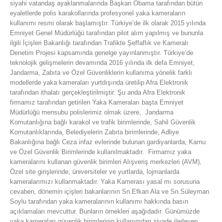
siyahi vatandaş ayaklanmalarında Başkan Obama tarafından bütün
eyaletlerde polis karakollarında profesyonel yaka kameraların
kullanımı resmi olarak başlamıştır. Türkiye’de ilk olarak 2015 yılında
Emniyet Genel Müdürlüğü tarafından pilot alım yapılmış ve bununla
ilgili İçişleri Bakanlığı tarafından Trafikte Şeffaflık ve Kameralı
Denetim Projesi kapsamında genelge yayınlanmıştır. Türkiye’de
teknolojik gelişmelerin devamında 2016 yılında ilk defa Emniyet,
Jandarma, Zabıta ve Özel Güvenliklerin kullanıma yönelik farklı
modellerde yaka kameraları yurtdışında üretilip Afra Elektronik
tarafından ithalatı gerçekleştirilmiştir. Şu anda Afra Elektronik
firmamız tarafından getirilen Yaka Kameraları başta Emniyet
Müdürlüğü mensubu polislerimiz olmak üzere, Jandarma
Komutanlığına bağlı karakol ve trafik birimlerinde, Sahil Güvenlik
Komutanlıklarında, Belediyelerin Zabıta birimlerinde, Adliye
Bakanlığına bağlı Ceza infaz evlerinde bulunan gardiyanlarda, Kamu
ve Özel Güvenlik Birimlerinde kullanılmaktadır. Firmamız yaka
kameralarını kullanan güvenlik birimleri Alışveriş merkezleri (AVM),
Özel site girişlerinde, üniversiteler ve yurtlarda, lojmanlarda
kameralarımızı kullanmaktadır. Yaka Kamerası yasal mı sorusuna
cevaben, dönemin içişleri bakanlarının Sn.Efkan Ala ve Sn.Süleyman
Soylu tarafından yaka kameralarının kullanımı hakkında basın
açıklamaları mevcuttur. Bunların örnekleri aşağıdadır. Günümüzde
yaka kameraları güvenlik birimlerinin kullanımdan ziyade ilerleyen