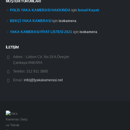
MÜŞTERI YORUMLARI
POLİS YAKA KAMERASI HAKKINDA
için
İsmail Kayalı
BEKÇİ YAKA KAMERASI
için
isokamera
YAKA KAMERASI FİYAT LİSTESİ 2021
için
isokamera
İLETİŞİM
Adres: :
Lizbon Cd. No:19 A.Öveçler
Çankaya ANKARA
Telefon:
312 911 3895
Email:
info[@]yakakamerasi.net