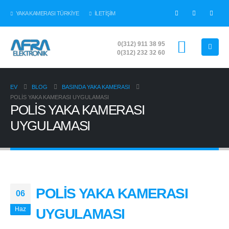
YAKA KAMERASI TÜRKİYE
İLETİŞİM
0(312) 911 38 95
0(312) 232 32 60
EV
BLOG
BASINDA YAKA KAMERASI
POLİS YAKA KAMERASI UYGULAMASI
POLİS YAKA KAMERASI
UYGULAMASI
POLİS YAKA KAMERASI
06
Haz
UYGULAMASI