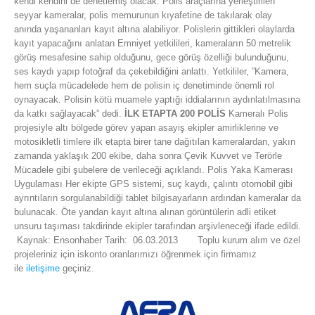
kendi kendini de denetlemiş olacak. Polis araçlarına yerleştirilen
seyyar kameralar, polis memurunun kıyafetine de takılarak olay
anında yaşananları kayıt altına alabiliyor. Polislerin gittikleri olaylarda
kayıt yapacağını anlatan Emniyet yetkilileri, kameraların 50 metrelik
görüş mesafesine sahip olduğunu, gece görüş özelliği bulunduğunu,
ses kaydı yapıp fotoğraf da çekebildiğini anlattı. Yetkililer, ”Kamera,
hem suçla mücadelede hem de polisin iç denetiminde önemli rol
oynayacak. Polisin kötü muamele yaptığı iddialarının aydınlatılmasına
da katkı sağlayacak” dedi.
İLK ETAPTA 200 POLİS
Kameralı Polis
projesiyle altı bölgede görev yapan asayiş ekipler amirliklerine ve
motosikletli timlere ilk etapta birer tane dağıtılan kameralardan, yakın
zamanda yaklaşık 200 ekibe, daha sonra Çevik Kuvvet ve Terörle
Mücadele gibi şubelere de verileceği açıklandı. Polis Yaka Kamerası
Uygulaması Her ekipte GPS sistemi, suç kaydı, çalıntı otomobil gibi
ayrıntıların sorgulanabildiği tablet bilgisayarların ardından kameralar da
bulunacak. Öte yandan kayıt altına alınan görüntülerin adli etiket
unsuru taşıması takdirinde ekipler tarafından arşivleneceği ifade edildi.
Kaynak: Ensonhaber Tarih: 06.03.2013 Toplu kurum alım ve özel
projeleriniz için iskonto oranlarımızı öğrenmek için firmamız
ile
iletişime
geçiniz.