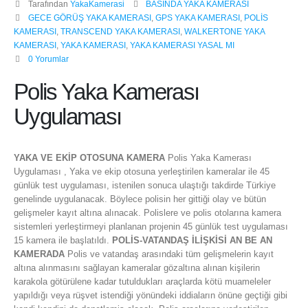
Tarafından
YakaKamerasi
BASINDA YAKA KAMERASI
GECE GÖRÜŞ YAKA KAMERASI
,
GPS YAKA KAMERASI
,
POLİS
KAMERASI
,
TRANSCEND YAKA KAMERASI
,
WALKERTONE YAKA
KAMERASI
,
YAKA KAMERASI
,
YAKA KAMERASI YASAL MI
0 Yorumlar
Polis Yaka Kamerası
Uygulaması
YAKA VE EKİP OTOSUNA KAMERA
Polis Yaka Kamerası
Uygulaması , Yaka ve ekip otosuna yerleştirilen kameralar ile 45
günlük test uygulaması, istenilen sonuca ulaştığı takdirde Türkiye
genelinde uygulanacak. Böylece polisin her gittiği olay ve bütün
gelişmeler kayıt altına alınacak. Polislere ve polis otolarına kamera
sistemleri yerleştirmeyi planlanan projenin 45 günlük test uygulaması
15 kamera ile başlatıldı.
POLİS-VATANDAŞ İLİŞKİSİ AN BE AN
KAMERADA
Polis ve vatandaş arasındaki tüm gelişmelerin kayıt
altına alınmasını sağlayan kameralar gözaltına alınan kişilerin
karakola götürülene kadar tutuldukları araçlarda kötü muameleler
yapıldığı veya rüşvet istendiği yönündeki iddiaların önüne geçtiği gibi