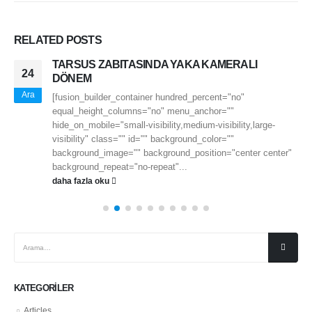
RELATED
POSTS
TARSUS ZABITASINDA YAKA KAMERALI
24
DÖNEM
Ara
[fusion_builder_container hundred_percent="no"
equal_height_columns="no" menu_anchor=""
hide_on_mobile="small-visibility,medium-visibility,large-
visibility" class="" id="" background_color=""
background_image="" background_position="center center"
background_repeat="no-repeat"...
daha fazla oku
KATEGORILER
Articles