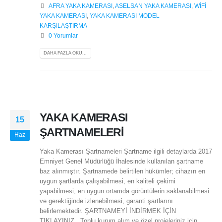
AFRA YAKA KAMERASI
,
ASELSAN YAKA KAMERASI
,
WİFİ
YAKA KAMERASI
,
YAKA KAMERASI MODEL
KARŞILAŞTIRMA
0 Yorumlar
DAHA FAZLA OKU...
YAKA KAMERASI
15
ŞARTNAMELERİ
Haz
Yaka Kamerası Şartnameleri Şartname ilgili detaylarda 2017
Emniyet Genel Müdürlüğü İhalesinde kullanılan şartname
baz alınmıştır. Şartnamede belirtilen hükümler; cihazın en
uygun şartlarda çalışabilmesi, en kaliteli çekimi
yapabilmesi, en uygun ortamda görüntülerin saklanabilmesi
ve gerektiğinde izlenebilmesi, garanti şartlarını
belirlemektedir. ŞARTNAMEYİ İNDİRMEK İÇİN
TIKLAYINIZ Toplu kurum alım ve özel projeleriniz için