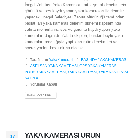
İnegöl Zabıtası Yaka Kamerası , artık şeffaf denetim için
görüntü ve ses kaydı yapan yaka kameraları ile denetim
yapacak. İnegöl Belediyesi Zabıta Müdürlüğü tarafından
başlatılan yaka kameralı denetim sistemi kapsamında
zabıta memurlarına ses ve görüntü kaydı yapan yaka
kameraları dağıtıldı. Zabıta ekipleri, bundan böyle yaka
kameraları aracılığıyla yaptıkları rutin denetimleri ve
operasyonları kayıt altına alacak....
Tarafından
YakaKamerasi
BASINDA YAKA KAMERASI
ASELSAN YAKA KAMERASI
,
GPS YAKA KAMERASI
,
POLİS YAKA KAMERASI
,
YAKA KAMERASI
,
YAKA KAMERASI
SATIN AL
Yorumlar Kapalı
DAHA FAZLA OKU...
YAKA KAMERASI ÜRÜN
07