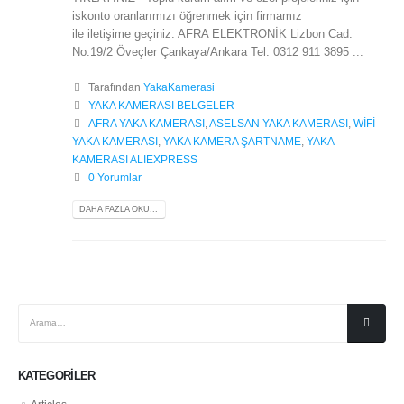
iskonto oranlarımızı öğrenmek için firmamız
ile iletişime geçiniz. AFRA ELEKTRONİK Lizbon Cad.
No:19/2 Öveçler Çankaya/Ankara Tel: 0312 911 3895 ...
Tarafından
YakaKamerasi
YAKA KAMERASI BELGELER
AFRA YAKA KAMERASI
,
ASELSAN YAKA KAMERASI
,
WİFİ
YAKA KAMERASI
,
YAKA KAMERA ŞARTNAME
,
YAKA
KAMERASI ALIEXPRESS
0 Yorumlar
DAHA FAZLA OKU...
KATEGORILER