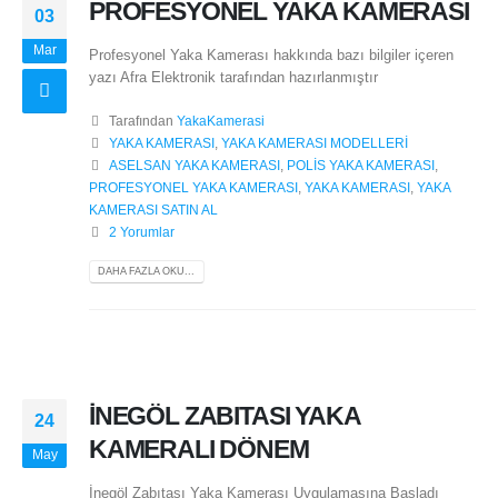
PROFESYONEL YAKA KAMERASI
03
Mar
Profesyonel Yaka Kamerası hakkında bazı bilgiler içeren
yazı Afra Elektronik tarafından hazırlanmıştır
Tarafından
YakaKamerasi
YAKA KAMERASI
,
YAKA KAMERASI MODELLERİ
ASELSAN YAKA KAMERASI
,
POLİS YAKA KAMERASI
,
PROFESYONEL YAKA KAMERASI
,
YAKA KAMERASI
,
YAKA
KAMERASI SATIN AL
2 Yorumlar
DAHA FAZLA OKU...
İNEGÖL ZABITASI YAKA
24
KAMERALI DÖNEM
May
İnegöl Zabıtası Yaka Kamerası Uygulamasına Başladı