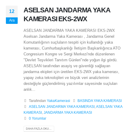
ASELSAN JANDARMA YAKA
12
KAMERASI EKS-2WX
Ara
ASELSAN JANDARMA YAKA KAMERASI EKS-2WX
Aselsan Jandarma Yaka Kamerası , Jandarma Genel
Komutanlığının suçluların tespiti için kullandığı yaka
kamerası, Cumhurbaşkanlığı İletişim Başkanlığınca ATO
Congresium Kongre ve Sergi Merkezi'nde düzenlenen
"Devlet Teşvikleri Tanıtım Günleri"nde yoğun ilgi gördü.
ASELSAN tarafından asayiş ve güvenliği sağlayan
jandarma ekipleri için üretilen EKS-2WX yaka kamerası,
yapay zeka teknolojileri ve büyük veri analizlerinin
desteğiyle güçlendirilmiş yazılımlar sayesinde suçluları
anlık...
Tarafından
YakaKamerasi
BASINDA YAKA KAMERASI
ASELSAN JANDARMA YAKA KAMERASI
,
ASELSAN YAKA
KAMERASI
,
JANDARMA YAKA KAMERASI
0 Yorumlar
DAHA FAZLA OKU...