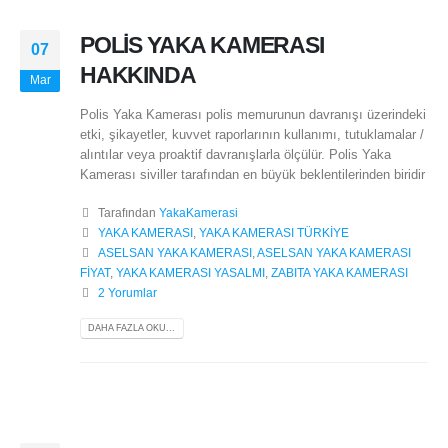
POLİS YAKA KAMERASI
07
HAKKINDA
Mar
Polis Yaka Kamerası polis memurunun davranışı üzerindeki
etki, şikayetler, kuvvet raporlarının kullanımı, tutuklamalar /
alıntılar veya proaktif davranışlarla ölçülür. Polis Yaka
Kamerası siviller tarafından en büyük beklentilerinden biridir
Tarafından
YakaKamerasi
YAKA KAMERASI
,
YAKA KAMERASI TÜRKİYE
ASELSAN YAKA KAMERASI
,
ASELSAN YAKA KAMERASI
FİYAT
,
YAKA KAMERASI YASALMI
,
ZABITA YAKA KAMERASI
2 Yorumlar
DAHA FAZLA OKU...