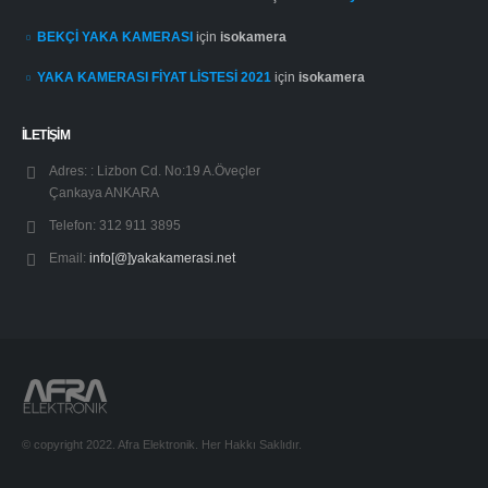
BEKÇİ YAKA KAMERASI
için
isokamera
YAKA KAMERASI FİYAT LİSTESİ 2021
için
isokamera
İLETİŞİM
Adres: :
Lizbon Cd. No:19 A.Öveçler
Çankaya ANKARA
Telefon:
312 911 3895
Email:
info[@]yakakamerasi.net
© copyright 2022. Afra Elektronik. Her Hakkı Saklıdır.