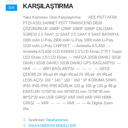
KARŞILAŞTIRMA
Şub
Yaka Kamerası Ürün Karşılaştırma AEE PD77 AFRA
PT15 ASELSANNET PD77 TRANSCEND DB20
ÇÖZÜNÜRLÜK 1080P 1296P 1080P 1080P ÇALIŞMA
SÜRESİ 2,5 SAAT 11 SAAT 2,5 SAAT 4 SAAT BATARYA
1000 mAh Li-Poly 2900 mAh Li-Poly 1000 mAh Li-Poly
1530 mAh Li-Poly CHİPSET --- Ambrella A7LA50 ---
Ambrella A7LA50 LCD EKRAN 1,5"LCD Ekran 2"TFT Super
LED Ekran 1,5"LCD Ekran --- HAFIZA 32GB DAHİLİ 32GB
DAHİLİ 32GB DAHİLİ 32GB DAHİLİ GPS BAĞLANTISI ---
VAR --- --- WİFİ BAĞLANTISI --- --- --- --- GECE
ÇEKİMİ 2X IRLed 4X High IRLed 2X IRLed 4X IRLed
LENS AÇISI 160 ° 140 ° 160 ° 160 ° IP KORUMA SINIFI
IP65 IP65 IP65 IP65 AĞIRLIK 120 gr 165 gr 120 gr 88 gr
EBATLAR 71*58*30 mm 94*60*31 mm 71*58*30 mm
88*52*20 mm USB GİRİŞİ VAR VAR VAR VAR HDMI
GİRİŞİ --- VAR --- --- --- VAR --- --- 4x Digital Zoom
16x...
Tarafından
YakaKamerasi
YAKA KAMERASI MODELLERİ