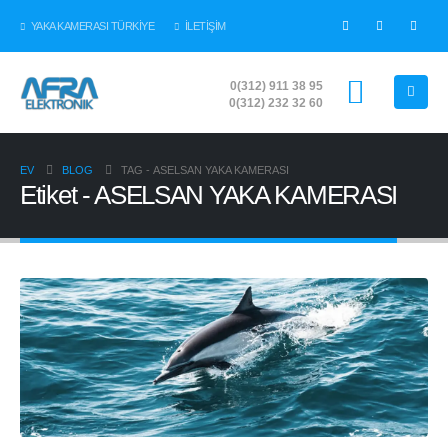
YAKA KAMERASI TÜRKİYE
İLETİŞİM
0(312) 911 38 95
0(312) 232 32 60
EV
BLOG
TAG -
ASELSAN YAKA KAMERASI
Etiket - ASELSAN YAKA KAMERASI